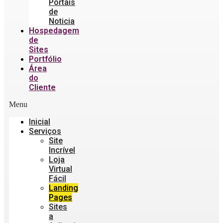
Portais
de
Noticia
Hospedagem
de
Sites
Portfólio
Área
do
Cliente
Menu
Inicial
Serviços
Site
Incrível
Loja
Virtual
Fácil
Landing
Pages
Sites
a