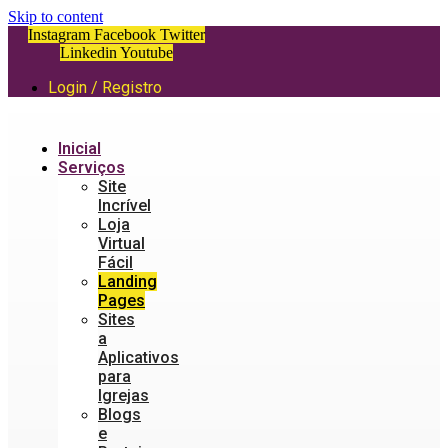
Skip to content
Instagram
Facebook
Twitter
Linkedin
Youtube
Login / Registro
Inicial
Serviços
Site
Incrível
Loja
Virtual
Fácil
Landing
Pages
Sites
a
Aplicativos
para
Igrejas
Blogs
e