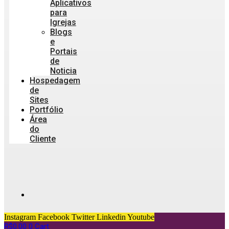
Aplicativos
para
Igrejas
Blogs
e
Portais
de
Noticia
Hospedagem
de
Sites
Portfólio
Área
do
Cliente
Instagram
Facebook
Twitter
Linkedin
Youtube
R$
0.00
0
Cart