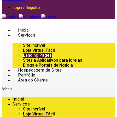
Login / Registro
Inicial
Serviços
Site Incrível
Loja Virtual Fácil
Landing Pages
Sites a Aplicativos para Igrejas
Blogs e Portais de Noticia
Hospedagem de Sites
Portfólio
Área do Cliente
Menu
Inicial
Serviços
Site Incrível
Loja Virtual Fácil