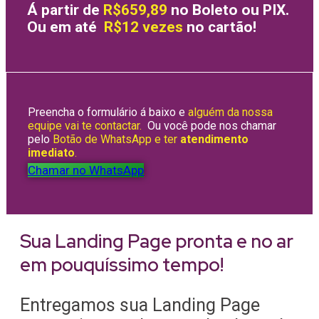
Á partir de
R$659,89
no Boleto ou PIX.
Ou em até
R$12 vezes
no cartão!
Preencha o formulário á baixo e
alguém da nossa
equipe vai te contactar.
Ou você pode nos chamar
pelo
Botão de WhatsApp e ter
atendimento
imediato
.
Chamar no WhatsApp
Sua Landing Page pronta e no ar
em pouquíssimo tempo!
Entregamos sua Landing Page