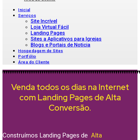
Inicial
Serviços
Site Incrível
Loja Virtual Fácil
Landing Pages
Sites a Aplicativos para Igrejas
Blogs e Portais de Noticia
Hospedagem de Sites
Portfólio
Área do Cliente
Venda todos os dias na Internet
com Landing Pages de Alta
Conversão.
Construímos Landing Pages de
Alta