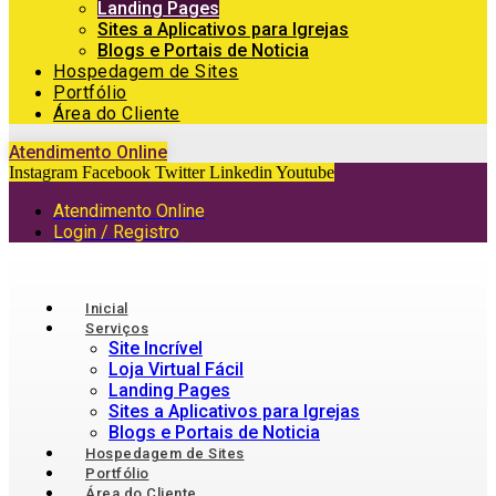
Landing Pages
Sites a Aplicativos para Igrejas
Blogs e Portais de Noticia
Hospedagem de Sites
Portfólio
Área do Cliente
Atendimento Online
Instagram
Facebook
Twitter
Linkedin
Youtube
Atendimento Online
Login / Registro
Inicial
Serviços
Site Incrível
Loja Virtual Fácil
Landing Pages
Sites a Aplicativos para Igrejas
Blogs e Portais de Noticia
Hospedagem de Sites
Portfólio
Área do Cliente